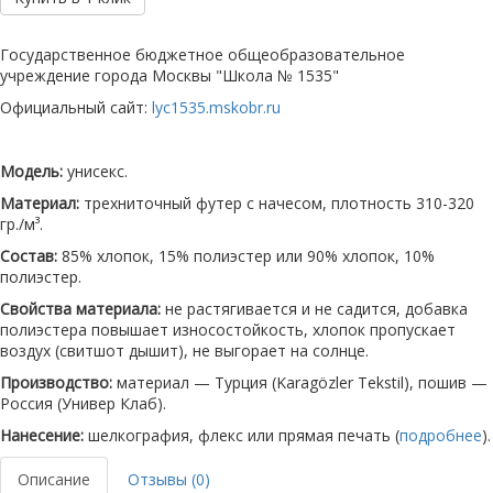
Государственное бюджетное общеобразовательное
учреждение города Москвы "Школа № 1535"
Официальный сайт:
lyc1535.mskobr.ru
Модель:
унисекс.
Материал:
трехниточный футер с начесом, плотность 310-320
гр./м³.
Состав:
85% хлопок, 15% полиэстер или 90% хлопок, 10%
полиэстер.
Свойства материала:
не растягивается и не садится, добавка
полиэстера повышает износостойкость, хлопок пропускает
воздух (свитшот дышит), не выгорает на солнце.
Производство:
материал — Турция (Karagözler Tekstil), пошив —
Россия (Универ Клаб).
Нанесение:
шелкография, флекс или прямая печать (
подробнее
).
Описание
Отзывы (0)