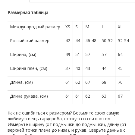
Размерная таблица
Международный размер
XS
S
M
L
XL
Российский размер
42
44
46-48
50-52
52-54
Ширина, (см)
49
51
57
57
64
Ширина плеч, (см)
37
40
43
44
45
Длина, (см)
61
62
67
68
70
Длина рукава, (см)
61
61
62
63
67
Как не ошибиться с размером? Возьмите свою самую
любимую вещь гардероба, схожую со свитшотом.
Измерьте ширину (от подмышки до подмышки), длину (от
верхней точки плеча до низа), и рукав. Сверьте данные с