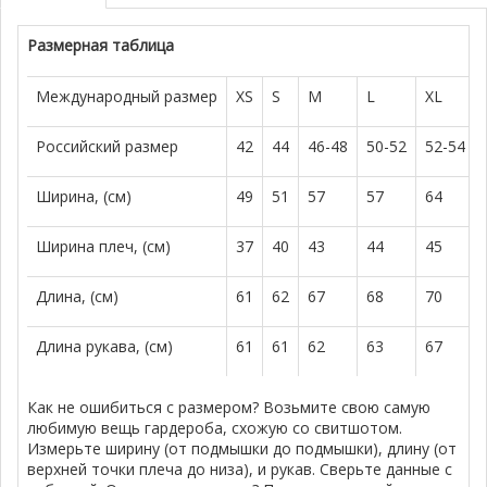
Размерная таблица
Международный размер
XS
S
M
L
XL
Российский размер
42
44
46-48
50-52
52-54
Ширина, (см)
49
51
57
57
64
Ширина плеч, (см)
37
40
43
44
45
Длина, (см)
61
62
67
68
70
Длина рукава, (см)
61
61
62
63
67
Как не ошибиться с размером? Возьмите свою самую
любимую вещь гардероба, схожую со свитшотом.
Измерьте ширину (от подмышки до подмышки), длину (от
верхней точки плеча до низа), и рукав. Сверьте данные с