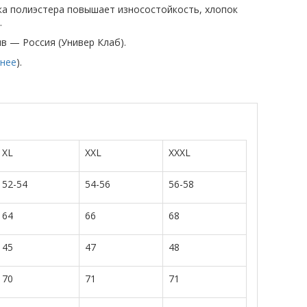
вка полиэстера повышает износостойкость, хлопок
.
ив — Россия (Универ Клаб).
нее
).
XL
XXL
XXXL
52-54
54-56
56-58
64
66
68
45
47
48
70
71
71