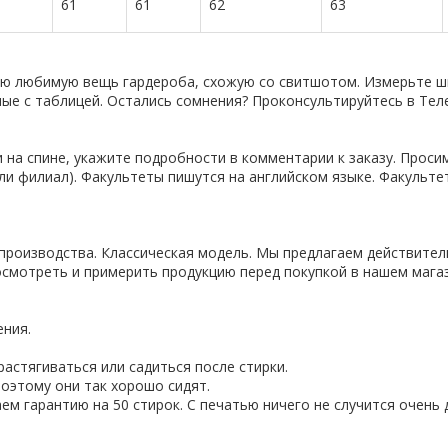
61
61
62
63
ую любимую вещь гардероба, схожую со свитшотом. Измерьте ши
нные с таблицей. Остались сомнения? Проконсультируйтесь в Тел
 на спине, укажите подробности в комментарии к заказу. Проси
ли филиал). Факультеты пишутся на английском языке. Факульте
производства. Классическая модель. Мы предлагаем действител
смотреть и примерить продукцию перед покупкой в нашем магаз
ения.
астягиваться или садиться после стирки.
оэтому они так хорошо сидят.
ем гарантию на 50 стирок. С печатью ничего не случится очень 