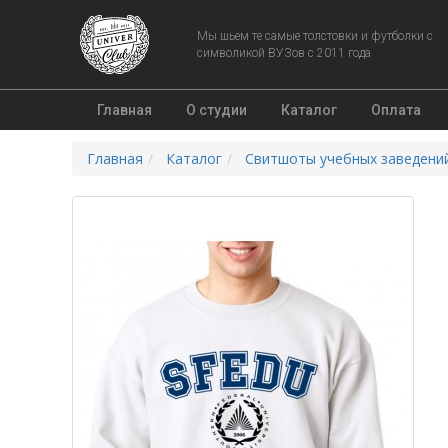
Мы шьем те самые толстовки и футболки с
символикой ВУЗов с 2011 года
Главная
О студии
Каталог
Оплата
Главная
Каталог
Свитшоты учебных заведени