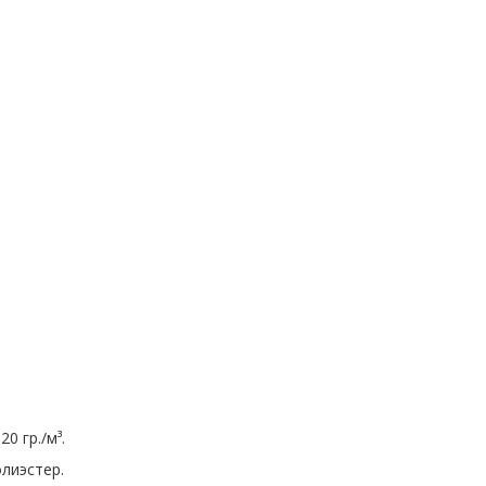
0 гр./м³.
лиэстер.