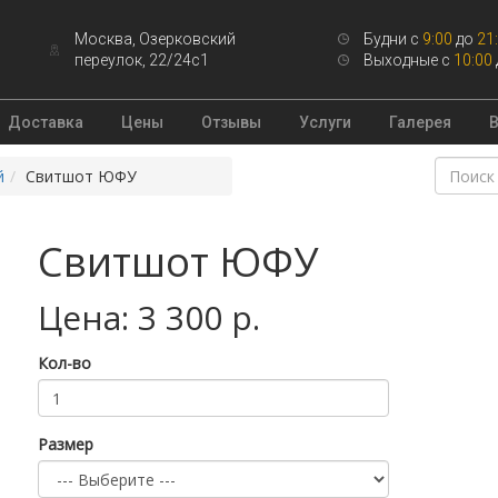
Москва, Озерковский
Будни с
9:00
до
21
переулок, 22/24с1
Выходные с
10:00
Доставка
Цены
Отзывы
Услуги
Галерея
й
Свитшот ЮФУ
Свитшот ЮФУ
Цена: 3 300 р.
Кол-во
Размер