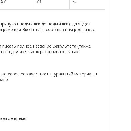
67
73
75
рину (от подмышки до подмышки), длину (от
еграме или Вконтакте, сообщив нам рост и вес.
м писать полное название факультета (также
ты на других языках расцениваются как
ьно хорошее качество: натуральный материал и
ине.
долгое время.