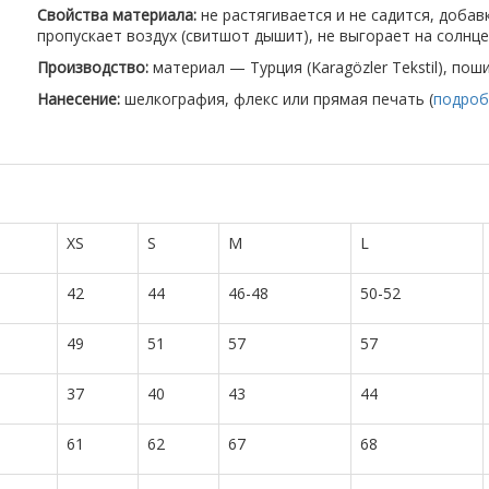
Свойства материала:
не растягивается и не садится, доба
пропускает воздух (свитшот дышит), не выгорает на солнце
Производство:
материал — Турция (Karagözler Tekstil), пош
Нанесение:
шелкография, флекс или прямая печать (
подроб
XS
S
M
L
42
44
46-48
50-52
49
51
57
57
37
40
43
44
61
62
67
68