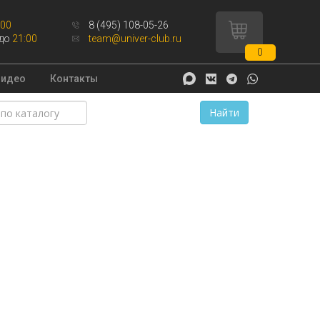
:00
8 (495) 108-05-26
до
21:00
team@univer-club.ru
0
Видео
Контакты
Найти