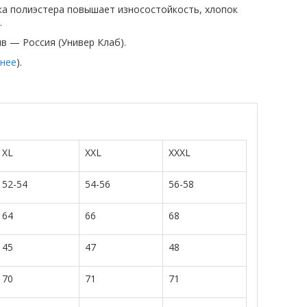
вка полиэстера повышает износостойкость, хлопок
.
ив — Россия (Универ Клаб).
нее
).
XL
XXL
XXXL
52-54
54-56
56-58
64
66
68
45
47
48
70
71
71