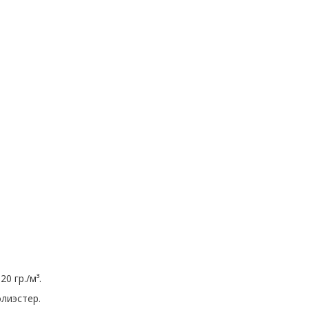
0 гр./м³.
лиэстер.