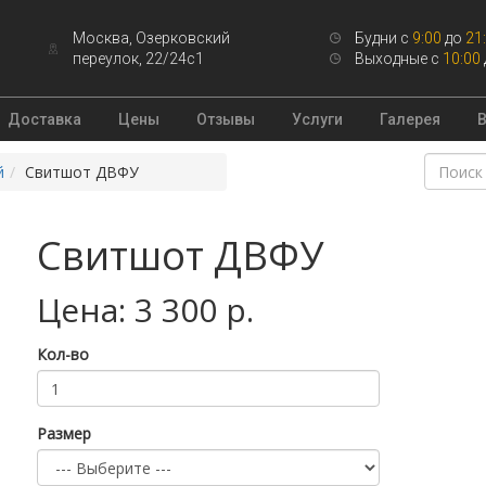
Москва, Озерковский
Будни с
9:00
до
21
переулок, 22/24с1
Выходные с
10:00
Доставка
Цены
Отзывы
Услуги
Галерея
й
Свитшот ДВФУ
Свитшот ДВФУ
Цена: 3 300 р.
Кол-во
Размер