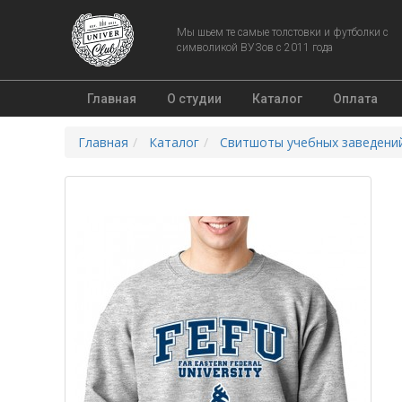
Мы шьем те самые толстовки и футболки с
символикой ВУЗов с 2011 года
Главная
О студии
Каталог
Оплата
Главная
Каталог
Свитшоты учебных заведени