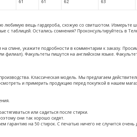
61
61
62
63
ую любимую вещь гардероба, схожую со свитшотом. Измерьте ши
нные с таблицей. Остались сомнения? Проконсультируйтесь в Тел
 на спине, укажите подробности в комментарии к заказу. Проси
ли филиал). Факультеты пишутся на английском языке. Факульте
производства. Классическая модель. Мы предлагаем действител
смотреть и примерить продукцию перед покупкой в нашем магаз
ения.
астягиваться или садиться после стирки.
оэтому они так хорошо сидят.
ем гарантию на 50 стирок. С печатью ничего не случится очень 