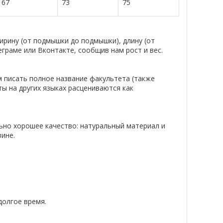
67
73
75
рину (от подмышки до подмышки), длину (от
еграме или Вконтакте, сообщив нам рост и вес.
м писать полное название факультета (также
ты на других языках расцениваются как
ьно хорошее качество: натуральный материал и
ине.
долгое время.