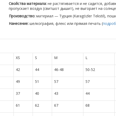
Свойства материала:
не растягивается и не садится, доба
пропускает воздух (свитшот дышит), не выгорает на солнце
Производство:
материал — Турция (Karagözler Tekstil), пош
Нанесение:
шелкография, флекс или прямая печать (
подроб
XS
S
M
L
42
44
46-48
50-52
49
51
57
57
37
40
43
44
61
62
67
68