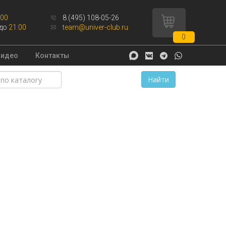
:00
8 (495) 108-05-26
до
21:00
team@univer-club.ru
0
Видео
Контакты
Найти