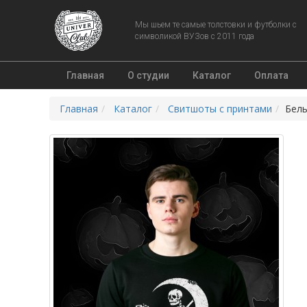
Мы шьем те самые толстовки и футболки с
символикой ВУЗов с 2011 года
Главная
О студии
Каталог
Оплата
Главная
Каталог
Свитшоты c принтами
Бел