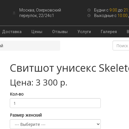
Москва, Озерковский
Будни с
9:00
до
21
переулок, 22/24с1
Выходные с
10:00
Доставка
Цены
Отзывы
Услуги
Галерея
ый
Свитшот унисекс Skele
Цена: 3 300 р.
Кол-во
Размер женский