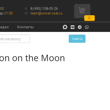
:00
8 (495) 108-05-26
до
21:00
team@univer-club.ru
0
Видео
Контакты
Найти
ton on the Moon