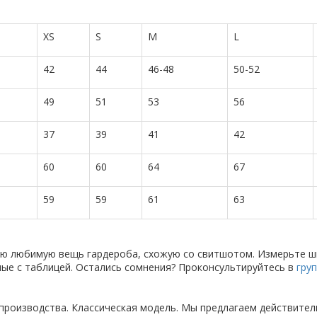
XS
S
M
L
42
44
46-48
50-52
49
51
53
56
37
39
41
42
60
60
64
67
59
59
61
63
ую любимую вещь гардероба, схожую со свитшотом. Измерьте ши
анные с таблицей. Остались сомнения? Проконсультируйтесь в
гру
производства. Классическая модель. Мы предлагаем действител