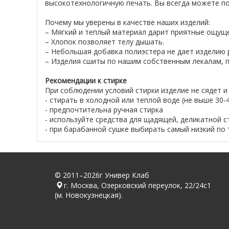
высокотехнологичную печать. Вы всегда можете по
Почему мы уверены в качестве наших изделий:
– Мягкий и теплый материал дарит приятные ощущ
– Хлопок позволяет телу дышать.
– Небольшая добавка полиэстера не дает изделию р
– Изделия сшиты по нашим собственным лекалам, п
Рекомендации к стирке
При соблюдении условий стирки изделие не сядет и
- стирать в холодной или теплой воде (не выше 30-
- предпочтительна ручная стирка
- используйте средства для щадящей, деликатной с
- при барабанной сушке выбирать самый низкий по
© 2011–2026г Универ Клаб
г. Москва, Озерковский переулок, 22/24с1
(м. Новокузнецкая).