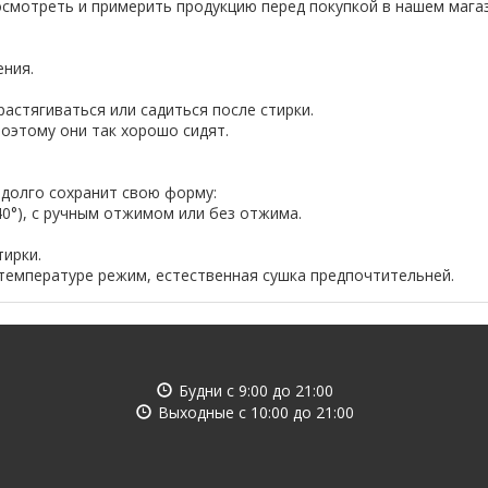
смотреть и примерить продукцию перед покупкой в нашем магаз
ения.
астягиваться или садиться после стирки.
оэтому они так хорошо сидят.
 долго сохранит свою форму:
40°), с ручным отжимом или без отжима.
тирки.
 температуре режим, естественная сушка предпочтительней.
Будни с
9:00
до
21:00
Выходные с
10:00
до
21:00