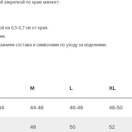
й закрепкой по краю манжет.
 на 0,5-0,7 см от края.
ик.
занием состава и символами по уходу за изделиями.
M
L
XL
44
44-46
46-48
48-50
48
50
52