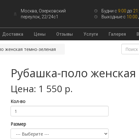
Москва, Озерковский
Будни с
9:00
до
21
переулок, 22/24с1
Выходные с
10:00
Доставка
Цены
Отзывы
Услуги
Галерея
ло женская темно-зеленая
Рубашка-поло женская
Цена: 1 550 р.
Кол-во
Размер