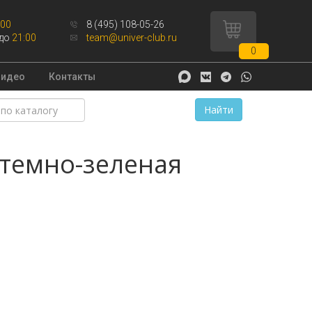
:00
8 (495) 108-05-26
до
21:00
team@univer-club.ru
0
Видео
Контакты
Найти
 темно-зеленая