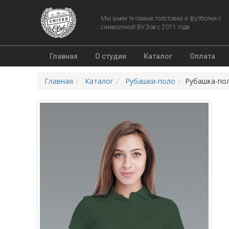
Мы шьем те самые толстовки и футболки с
символикой ВУЗов с 2011 года
Главная
О студии
Каталог
Оплата
Главная
Каталог
Рубашки-поло
Рубашка-по