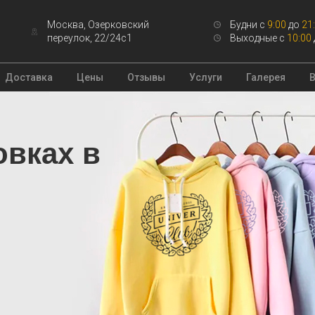
Москва, Озерковский
Будни с
9:00
до
21
переулок, 22/24с1
Выходные с
10:00
Доставка
Цены
Отзывы
Услуги
Галерея
овках в