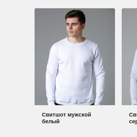
Свитшот мужской
Св
белый
се