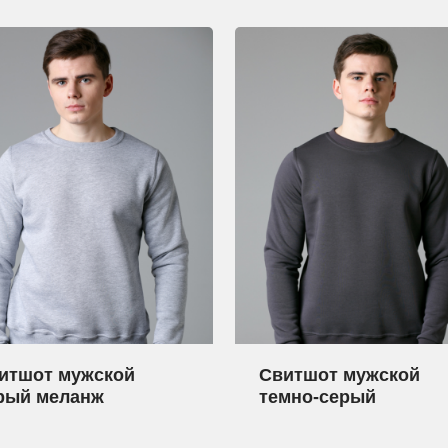
итшот мужской
Свитшот мужской
рый меланж
темно-серый