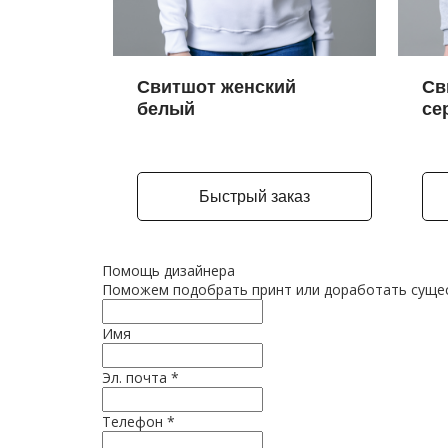
Свитшот женский
Св
белый
се
Быстрый заказ
Помощь дизайнера
Поможем подобрать принт или доработать сущес
Имя
Эл. почта
*
Телефон
*