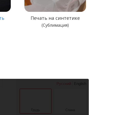
ть
Печать на синтетике
(Сублимация)