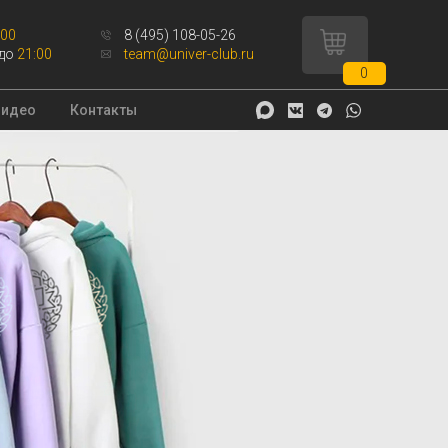
:00
8 (495) 108-05-26
до
21:00
team@univer-club.ru
0
Видео
Контакты