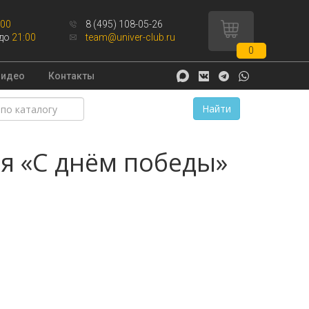
:00
8 (495) 108-05-26
до
21:00
team@univer-club.ru
0
Видео
Контакты
Найти
я «С днём победы»