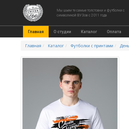
Мы шьем те самые толстовки и футболки с
символикой ВУЗов с 2011 года
Главная
О студии
Каталог
Оплата
Главная
Каталог
Футболки с принтами
Ден