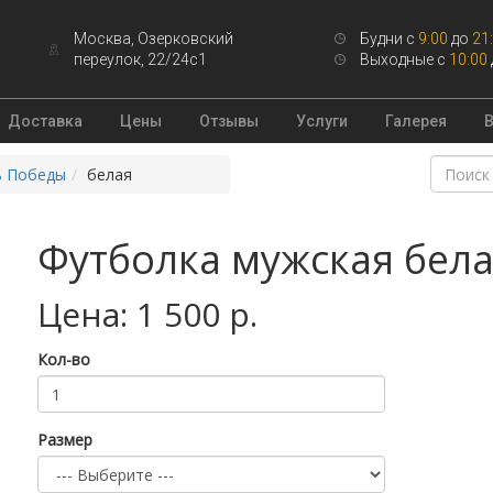
Москва, Озерковский
Будни с
9:00
до
21
переулок, 22/24с1
Выходные с
10:00
Доставка
Цены
Отзывы
Услуги
Галерея
ь Победы
белая
Футболка мужская бела
Цена: 1 500 р.
Кол-во
Размер