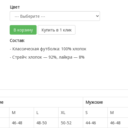
Цвет
В корзину
Купить в 1 клик
Состав:
- Классическая футболка: 100% хлопок
- Стрейч: хлопок — 92%, лайкра — 8%
ие
Мужские
M
L
XL
S
M
46-48
48-50
50-52
44-46
46-48