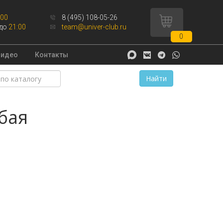
:00
8 (495) 108-05-26
до
21:00
team@univer-club.ru
0
Видео
Контакты
Найти
бая