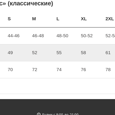
» (классические)
S
M
L
XL
2XL
44-46
46-48
48-50
50-52
52-5
49
52
55
58
61
70
72
74
76
78
Будни с
9:00
до
21:00