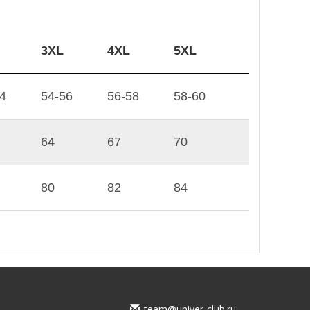
3XL
4XL
5XL
4
54-56
56-58
58-60
64
67
70
80
82
84
team@univer-club.ru