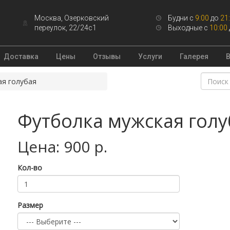
Москва, Озерковский
Будни с
9:00
до
21
переулок, 22/24с1
Выходные с
10:00
Доставка
Цены
Отзывы
Услуги
Галерея
ая голубая
Футболка мужская голу
Цена: 900 р.
Кол-во
Размер