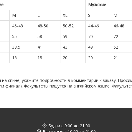
ие
Мужские
M
L
XL
S
M
46-48
48-50
50-52
44-46
46-48
55
58
59
70
72
38,5
41
43
49
52
16
18
20
20
21
 на спине, укажите подробности в комментарии к заказу. Проси
ли филиал). Факультеты пишутся на английском языке. Факульте
Будни с
9:00
до
21:00
Выходные с
10:00
до
21:00