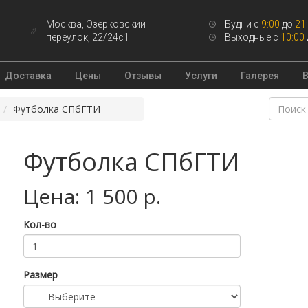
Москва, Озерковский
Будни с
9:00
до
21
переулок, 22/24с1
Выходные с
10:00
Доставка
Цены
Отзывы
Услуги
Галерея
Футболка СПбГТИ
Футболка СПбГТИ
Цена: 1 500 р.
Кол-во
Размер