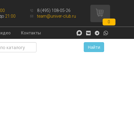
:00
8 (495) 108-05-26
до
21:00
team@univer-club.ru
0
Видео
Контакты
Найти