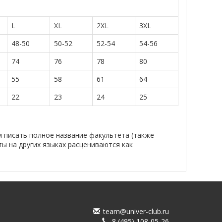
L
XL
2XL
3XL
48-50
50-52
52-54
54-56
74
76
78
80
55
58
61
64
22
23
24
25
м писать полное название факультета (также
ты на других языках расцениваются как
team@univer-club.ru
8 (495) 108-05-26