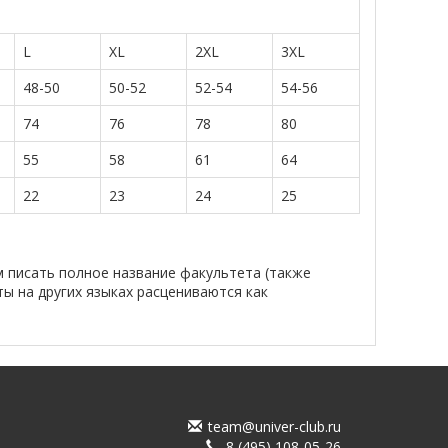
L
XL
2XL
3XL
48-50
50-52
52-54
54-56
74
76
78
80
55
58
61
64
22
23
24
25
м писать полное название факультета (также
ты на других языках расцениваются как
team@univer-club.ru
8 (495) 108-05-26