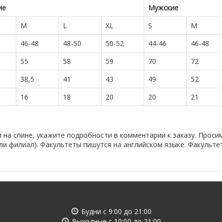
ие
Мужские
M
L
XL
S
M
46-48
48-50
50-52
44-46
46-48
55
58
59
70
72
38,5
41
43
49
52
16
18
20
20
21
 на спине, укажите подробности в комментарии к заказу. Проси
ли филиал). Факультеты пишутся на английском языке. Факульте
Будни с
9:00
до
21:00
Выходные с
10:00
до
21:00