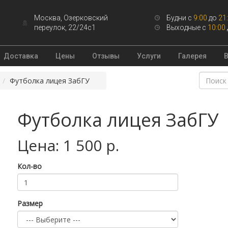
Москва, Озерковский
Будни с
9:00
до
21
переулок, 22/24с1
Выходные с
10:00
Доставка
Цены
Отзывы
Услуги
Галерея
Футболка лицея ЗабГУ
Футболка лицея ЗабГУ
Цена: 1 500 р.
Кол-во
Размер