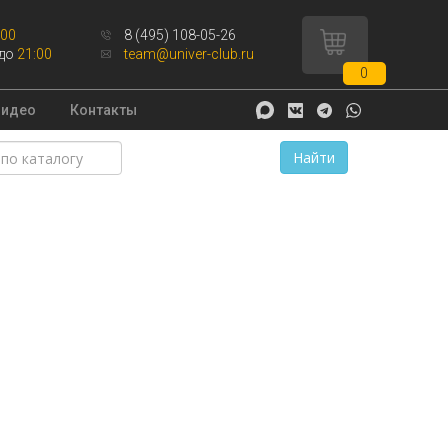
:00
8 (495) 108-05-26
до
21:00
team@univer-club.ru
0
Видео
Контакты
Найти