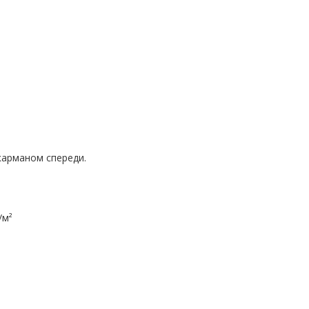
карманом спереди.
/м²