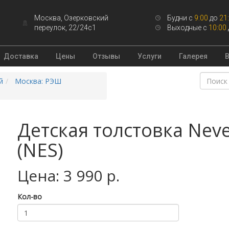
Москва, Озерковский
Будни с
9:00
до
21
переулок, 22/24с1
Выходные с
10:00
Доставка
Цены
Отзывы
Услуги
Галерея
й
Москва: РЭШ
Детская толстовка Neve
(NES)
Цена: 3 990 р.
Кол-во