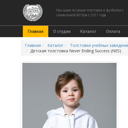
Мы шьем те самые толстовки и футболки с
символикой ВУЗов с 2011 года
Главная
О студии
Каталог
Оплата
Главная
Каталог
Толстовки учебных заведени
Детская толстовка Never Ending Success (NES)