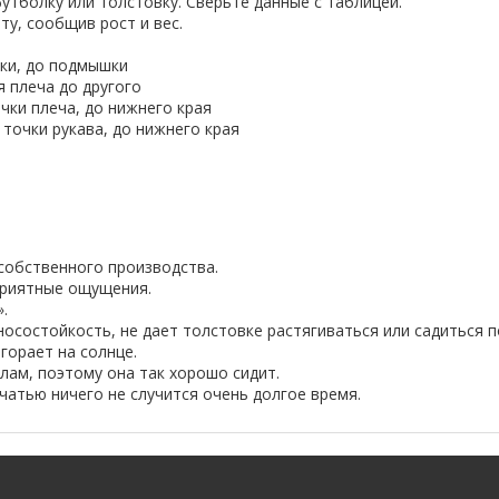
тболку или толстовку. Сверьте данные с таблицей.
ту, сообщив рост и вес.
ки, до подмышки
я плеча до другого
очки плеча, до нижнего края
 точки рукава, до нижнего края
 собственного производства.
приятные ощущения.
.
состойкость, не дает толстовке растягиваться или садиться п
горает на солнце.
ам, поэтому она так хорошо сидит.
чатью ничего не случится очень долгое время.