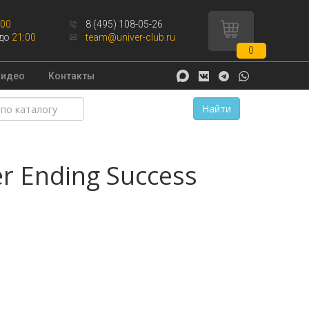
:00
8 (495) 108-05-26
до
21:00
team@univer-club.ru
0
Видео
Контакты
Найти
r Ending Success