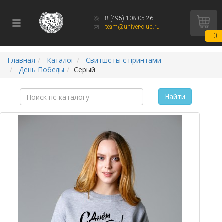
8 (495) 108-05-26
team@univer-club.ru
0
Главная
Каталог
Свитшоты c принтами
День Победы
Серый
Найти