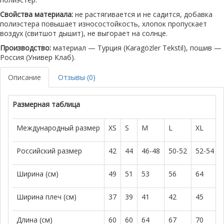
Свойства материала:
не растягивается и не садится, добавка
полиэстера повышает износостойкость, хлопок пропускает
воздух (свитшот дышит), не выгорает на солнце.
Производство:
материал — Турция (Karagözler Tekstil), пошив —
Россия (Универ Клаб).
Описание
Отзывы (0)
Размерная таблица
Международный размер
XS
S
M
L
XL
Российский размер
42
44
46-48
50-52
52-54
Ширина (см)
49
51
53
56
64
Ширина плеч (см)
37
39
41
42
45
Длина (см)
60
60
64
67
70